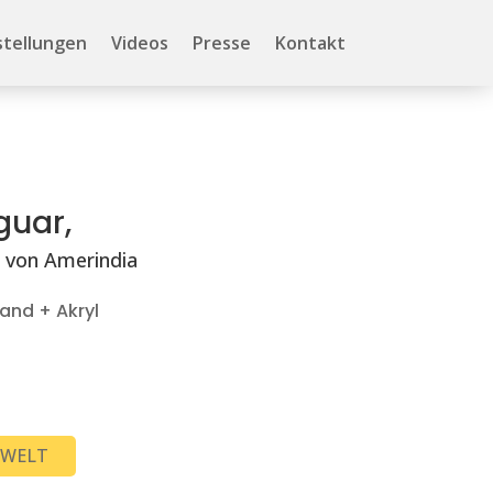
stellungen
Videos
Presse
Kontakt
guar,
 von Amerindia
wand + Akryl
RWELT